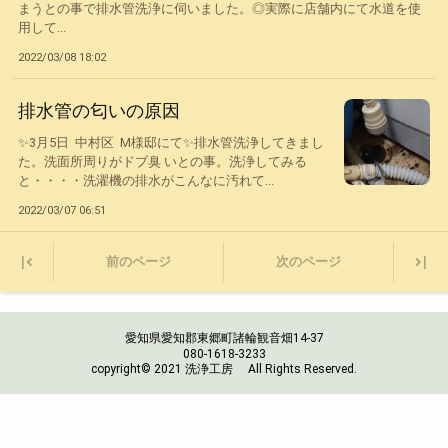
まうとの事で排水管洗浄に伺いました。◎実際に店舗内にて水道を使
用して...
2022/03/08 18:02
排水管の匂いの原因
✨3月5日 中村区 M様邸にて✨排水管洗浄してきまし
た。洗面所周りがドブ臭 いとの事。洗浄してみる
と・・・・洗濯機の排水がこんなに汚れて...
2022/03/07 06:51
|
|
前のページ
次のページ
愛知県愛知郡東郷町諸輪観音畑14-37
080-1618-3233
copyright© 2021 洗浄工房 All Rights Reserved.