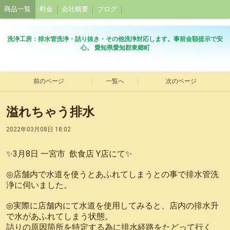
商品一覧
料金
会社概要
ブログ
洗浄工房：排水管洗浄・詰り抜き・その他洗浄対応します。事前金額提示で安
心。 愛知県愛知郡東郷町
前のページ
一覧へ
次のページ
溢れちゃう排水
2022年03月08日 18:02
✨3月8日 一宮市 飲食店 Y店にて✨
◎店舗内で水道を使うとあふれてしまうとの事で排水管洗
浄に伺いました。
◎実際に店舗内にて水道を使用してみると、店内の排水升
で水があふれてしまう状態。
詰りの原因箇所を特定する為に排水経路をたどって行く