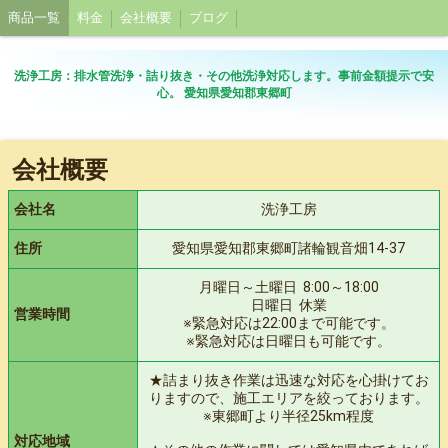
商品一覧
料金
会社概要
ブログ
洗浄工房：排水管洗浄・詰り抜き・その他洗浄対応します。事前金額提示で安
心。 愛知県愛知郡東郷町
会社概要
会社名
洗浄工房
住所
愛知県愛知郡東郷町諸輪観音畑14-37
月曜日～土曜日 8:00～18:00
日曜日 休業
営業時間
※緊急対応は22:00まで可能です。
※緊急対応は日曜日も可能です。
★詰まり抜き作業は迅速な対応を心掛けてお
りますので、施工エリアを絞っております。
※東郷町より半径25km程度
対応地域